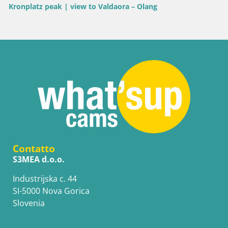
Kronplatz peak | view to Valdaora – Olang
Contatto
S3MEA d.o.o.
Industrijska c. 44
SI-5000 Nova Gorica
Slovenia