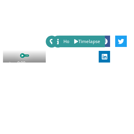
Share:
Host
Timelapse