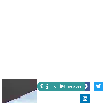
Share:
Host
Timelapse