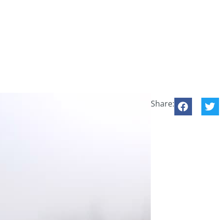
Share: