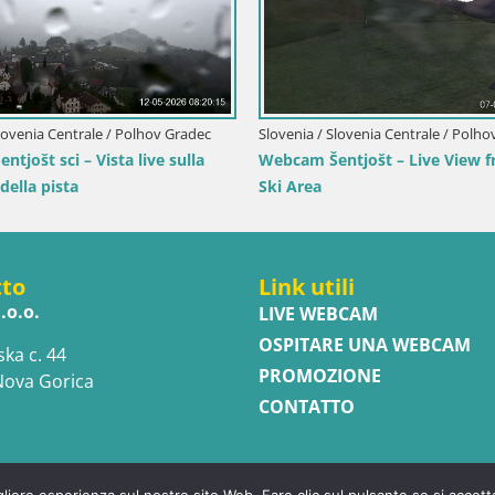
ntino-Alto Adige / Terento
rento (1210m) – Vista live
Pusteria
Italia / Trentino-Alto Adige / Rio Pus
Webcam Gitschlift / seggiovia 
tto
Link utili
.o.o.
LIVE WEBCAM
OSPITARE UNA WEBCAM
ska c. 44
PROMOZIONE
Nova Gorica
CONTATTO