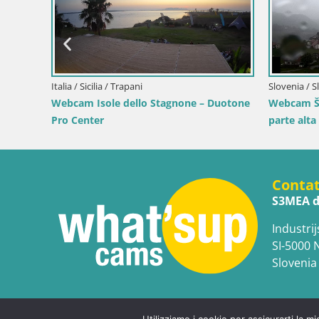
Italia / Tre
Webcam Te
Slovenia / Alta Carniola / Bohinj
Webcam Bohinjska Bistrica – Vista live
sulla Val 
dalla stazione sciistica Kozji Hrbet
zione
nj
Conta
S3MEA d
Industrij
SI-5000 
Slovenia