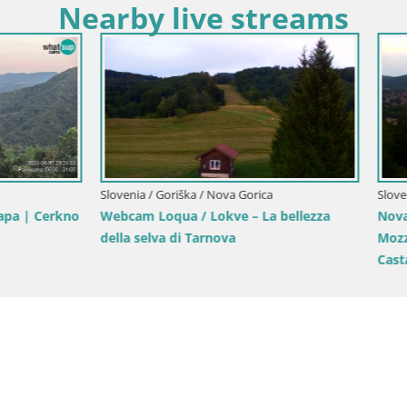
Nearby live streams
Slovenia / Goriška / Nova Gorica
Piazza della Transalpina Gorizia
Europa Nova Gorica
Goriška / Nova Gorica
di Kromberk – Nova Gorica