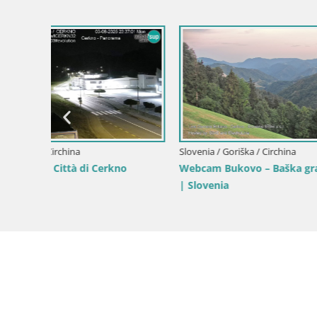
Slovenia / Goriška / Šempeter pri Gorici
Slovenia / 
Panorama mozzafiato di Šempeter pri
Castello 
cano di
Gorici