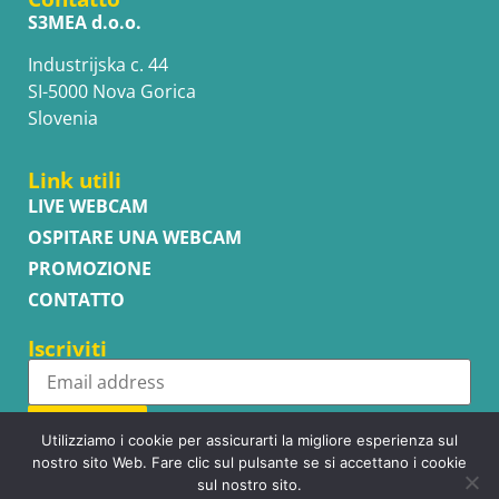
S3MEA d.o.o.
Industrijska c. 44
SI-5000 Nova Gorica
Slovenia
Link utili
LIVE WEBCAM
OSPITARE UNA WEBCAM
PROMOZIONE
CONTATTO
Iscriviti
Subscribe
Utilizziamo i cookie per assicurarti la migliore esperienza sul
nostro sito Web. Fare clic sul pulsante se si accettano i cookie
sul nostro sito.