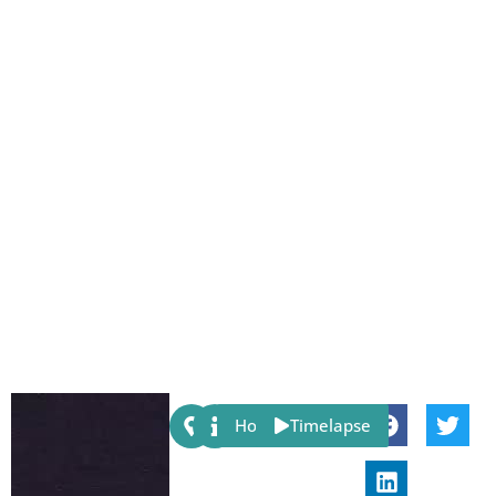
Share:
Host
Timelapse