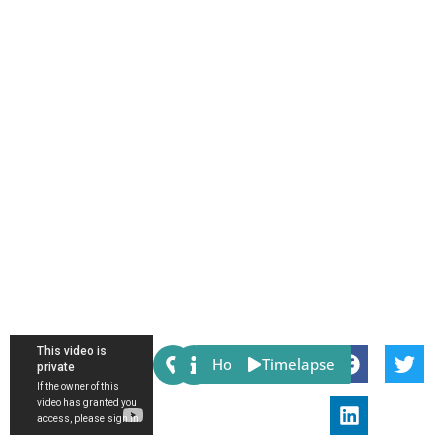
Share:
Host
Timelapse