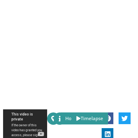
Share:
Host
Timelapse