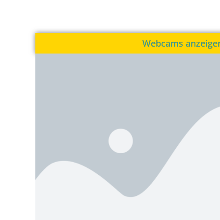
Webcams anzeige