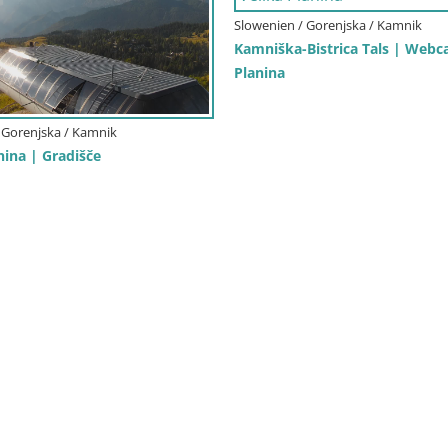
Slowenien / Gorenjska / Kamnik
Kamniška-Bistrica Tals | Webc
Planina
 Gorenjska / Kamnik
nina | Gradišče