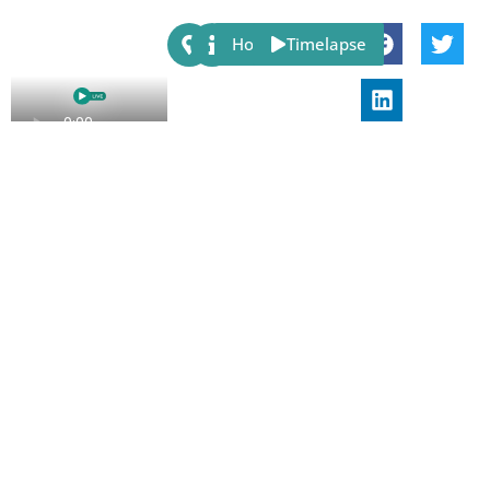
Share:
Host
Timelapse