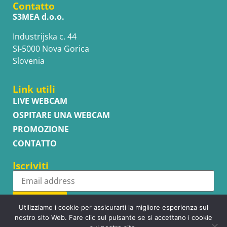
Contatto
S3MEA d.o.o.
Industrijska c. 44
SI-5000 Nova Gorica
Slovenia
Link utili
LIVE WEBCAM
OSPITARE UNA WEBCAM
PROMOZIONE
CONTATTO
Iscriviti
Subscribe
Utilizziamo i cookie per assicurarti la migliore esperienza sul
nostro sito Web. Fare clic sul pulsante se si accettano i cookie