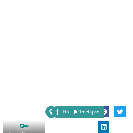
Share:
Host
Timelapse