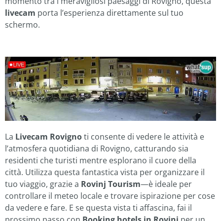
momento tra i meravigliosi paesaggi di Rovigno, questa
livecam
porta l’esperienza direttamente sul tuo
schermo.
La
Livecam Rovigno
ti consente di vedere le attività e
l’atmosfera quotidiana di Rovigno, catturando sia
residenti che turisti mentre esplorano il cuore della
città. Utilizza questa fantastica vista per organizzare il
tuo viaggio, grazie a
Rovinj Tourism
—è ideale per
controllare il meteo locale e trovare ispirazione per cose
da vedere e fare. E se questa vista ti affascina, fai il
prossimo passo con
Booking hotels in Rovinj
per un