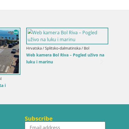
Hrvatska / Splitsko-dalmatinska / Bol
Web kamera Bol Riva – Pogled uživo na
luku i marinu
l
Hrvatska
a i
Sinj ce
Subscribe