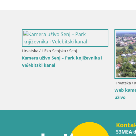
Hrvatska / Ličko-Senjska / Senj
Kamera uživo Senj – Park književnika i
Velebitski kanal
Hrvatska / 
 by the
Web kamer
uživo
Konta
S3MEA d