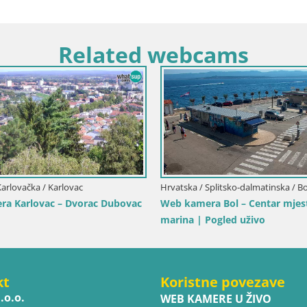
Related webcams
Karlovačka / Karlovac
Hrvatska / Splitsko-dalmatinska / Bo
a Karlovac – Dvorac Dubovac
Web kamera Bol – Centar mjest
marina | Pogled uživo
kt
Koristne povezave
.o.o.
WEB KAMERE U ŽIVO