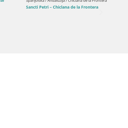
Mar
Španjolska / Andaluzija / Chiclana de la Frontera
Španjolsk
Sancti Petri – Chiclana de la Frontera
Chiclan