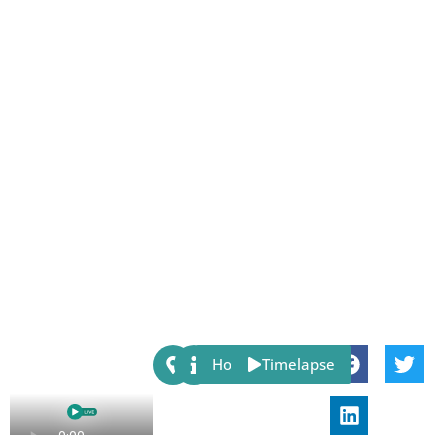
Share:
Host
Timelapse