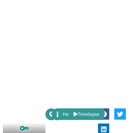
Share:
Host
Timelapse