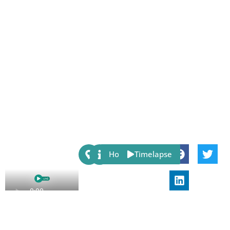
Share:
Host
Timelapse