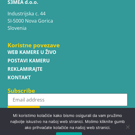
S3MEA d.o.o.
Industrijska c. 44
SI-5000 Nova Gorica
Slovenia
Koristne povezave
WEB KAMERE U ŽIVO
POSTAVI KAMERU
REKLAMIRAJTE
KONTAKT
Subscribe
Subscribe
Mi koristimo kolačiće kako bismo osigurali da vam pružimo
najbolje iskustvo na našoj web stranici. Molimo kliknite gumb
ako prihvaćate kolačiće na našoj web stranici.