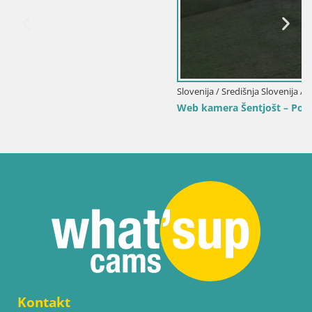
Slovenija / Središnja Slovenija / Polhov Gradec
Web kamera Šentjošt – Pogled uživo sa skijališta
Kontakt