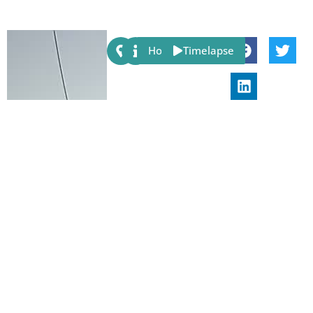
Share:
Host
Timelapse