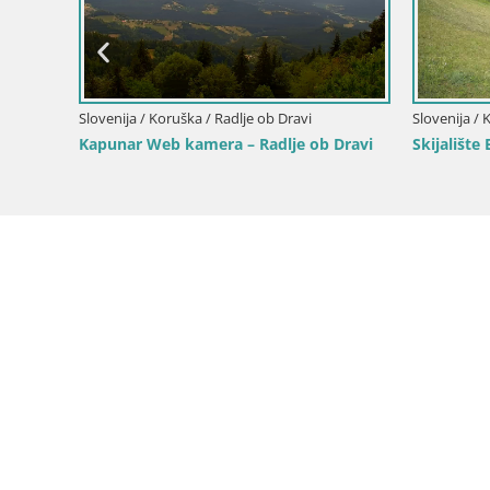
m
Slovenija / Koruška / Radlje ob Dravi
Slovenija /
uška |
Kapunar Web kamera – Radlje ob Dravi
Skijalište