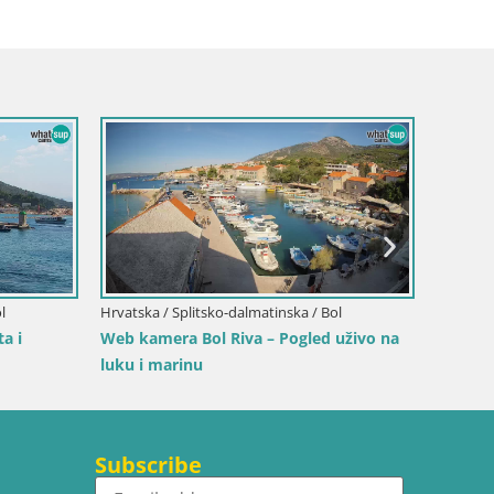
Hrvatska
Sinj ce
l
Hrvatska / Splitsko-dalmatinska / Bol
a i
Web kamera Bol Riva – Pogled uživo na
luku i marinu
Subscribe