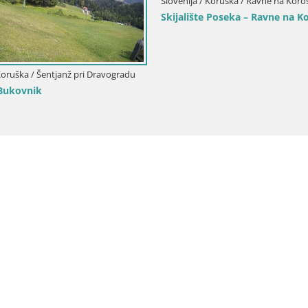
Slovenija / Koruška / Ravne na Kor
Skijalište Poseka – Ravne na 
 Koruška / Šentjanž pri Dravogradu
 Bukovnik