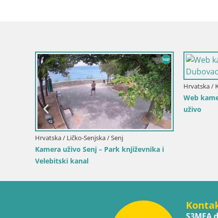
Hrvatska / 
 by the
Web kamer
uživo
Hrvatska / Ličko-Senjska / Senj
Kamera uživo Senj – Park književnika i
Velebitski kanal
Konta
S3MEA d