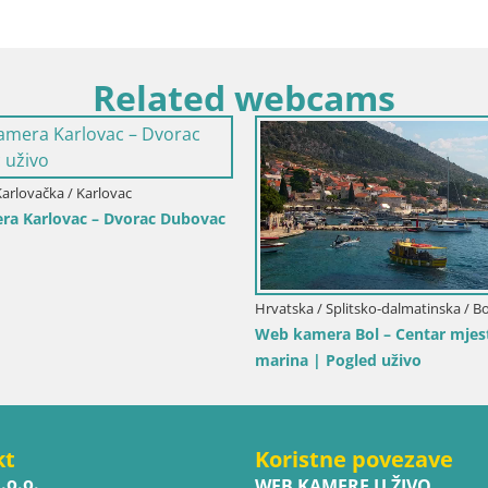
Related webcams
Karlovačka / Karlovac
a Karlovac – Dvorac Dubovac
Hrvatska / Splitsko-dalmatinska / Bo
Web kamera Bol – Centar mjest
marina | Pogled uživo
kt
Koristne povezave
.o.o.
WEB KAMERE U ŽIVO