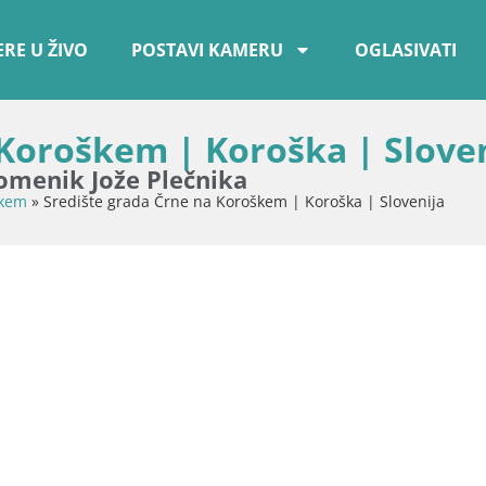
RE U ŽIVO
POSTAVI KAMERU
OGLASIVATI
 Koroškem | Koroška | Slove
pomenik Jože Plečnika
škem
»
Središte grada Črne na Koroškem | Koroška | Slovenija