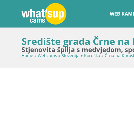
WEB KAME
Središte grada Črne na
Stjenovita špilja s medvjedom, s
Home
»
Webcams
»
Slovenija
»
Koruška
»
Črna na Koro