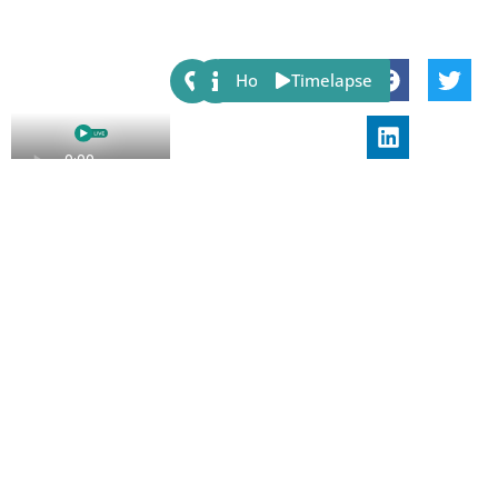
Share:
Host
Timelapse