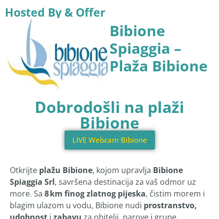
Hosted By & Offer
Bibione
Spiaggia –
Plaža Bibione
Dobrodošli na plaži
Bibione
LIVE Webcam Bibione
Otkrijte
plažu Bibione
, kojom upravlja
Bibione
Spiaggia Srl
, savršena destinacija za vaš odmor uz
more. Sa
8 km finog zlatnog pijeska
, čistim morem i
blagim ulazom u vodu, Bibione nudi
prostranstvo,
udobnost
i
zabavu
za obitelji, parove i grupe.