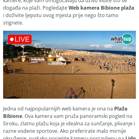
kamere, koje vam omogućavaju da uživo vidite što se
događa na plaži. Pogledajte
Web kamera Bibione plaža
i doživite ljepotu ovog mjesta prije nego što tamo
stignete.
Jedna od najpopularnijih web kamera je ona na
Plaža
Bibione
. Ova kamera vam pruža panoramski pogled na
široku, zlatnu plažu koja je idealna za sunčanje, plivanje i
razne vodene sportove. Ako preferirate malo mirnije
okruženje, svakako posjetite kameru postavljenu na
Lido