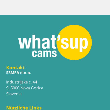
Kontakt
S3MEA d.o.o.
Industrijska c. 44
SI-5000 Nova Gorica
Slovenia
Nützliche Links