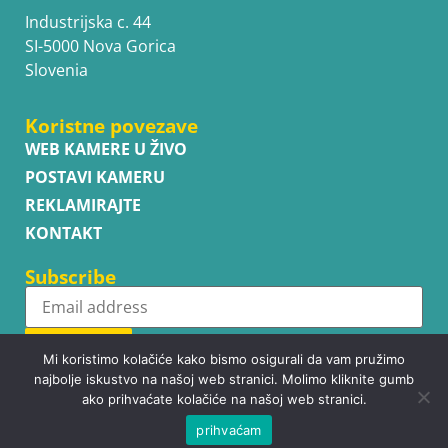
Industrijska c. 44
SI-5000 Nova Gorica
Slovenia
Koristne povezave
WEB KAMERE U ŽIVO
POSTAVI KAMERU
REKLAMIRAJTE
KONTAKT
Subscribe
Subscribe
Mi koristimo kolačiće kako bismo osigurali da vam pružimo
najbolje iskustvo na našoj web stranici. Molimo kliknite gumb
ako prihvaćate kolačiće na našoj web stranici.
prihvaćam
Copyright © WhatsupCams 2016 - 2026. All right reserved.