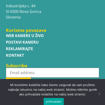
Industrijska c. 44
SI-5000 Nova Gorica
Slovenia
Koristne povezave
WEB KAMERE U ŽIVO
POSTAVI KAMERU
REKLAMIRAJTE
KONTAKT
Subscribe
Subscribe
Mi koristimo kolačiće kako bismo osigurali da vam pružimo
najbolje iskustvo na našoj web stranici. Molimo kliknite gumb
ako prihvaćate kolačiće na našoj web stranici.
prihvaćam
Copyright © WhatsupCams 2016 - 2026. All right reserved.