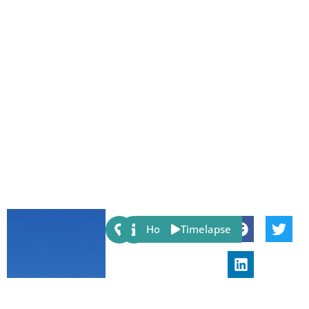
Share:
Host
Timelapse