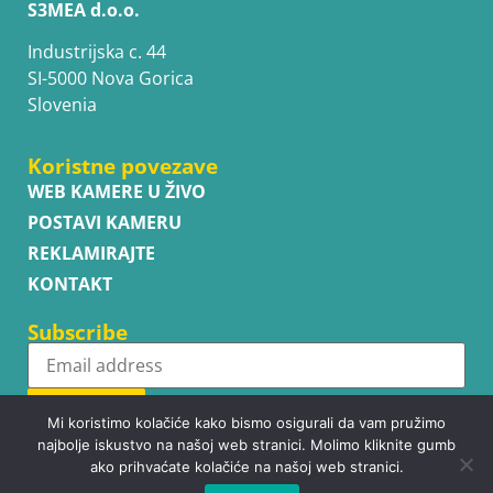
S3MEA d.o.o.
Industrijska c. 44
SI-5000 Nova Gorica
Slovenia
Koristne povezave
WEB KAMERE U ŽIVO
POSTAVI KAMERU
REKLAMIRAJTE
KONTAKT
Subscribe
Subscribe
Mi koristimo kolačiće kako bismo osigurali da vam pružimo
najbolje iskustvo na našoj web stranici. Molimo kliknite gumb
ako prihvaćate kolačiće na našoj web stranici.