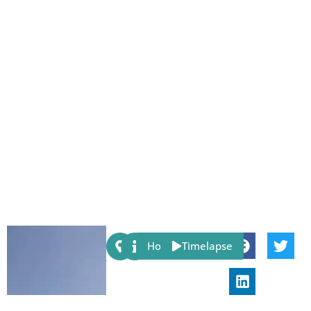
Share:
Host
Timelapse