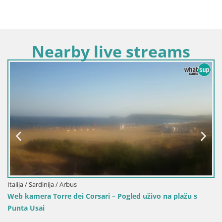
Nearby live streams
Italija / Sardinija / Arbus
Web kamera Torre dei Corsari – Pogled uživo na plažu s
Punta Usai