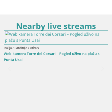
Nearby live streams
Italija / 
Plaža Ma
/ Sardinija / Arbus
mera Torre dei Corsari – Pogled uživo na plažu s
 Usai