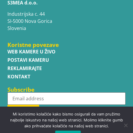
S3MEA d.o.o.
Industrijska c. 44
SI-5000 Nova Gorica
Slovenia
Koristne povezave
WEB KAMERE U ŽIVO
POSTAVI KAMERU
REKLAMIRAJTE
KONTAKT
Subscribe
Subscribe
Mi koristimo kolačiće kako bismo osigurali da vam pružimo
najbolje iskustvo na našoj web stranici. Molimo kliknite gumb
ako prihvaćate kolačiće na našoj web stranici.