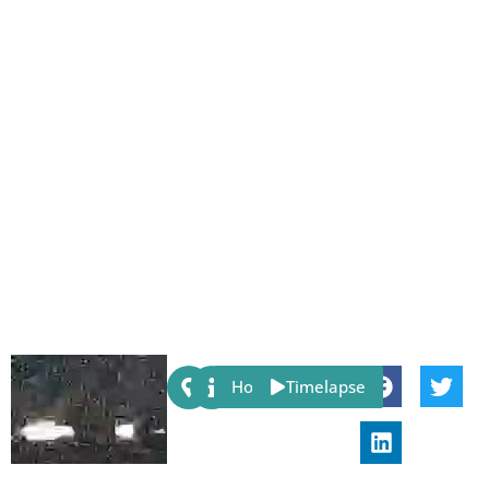
Share:
Host
Timelapse