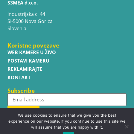
S3MEA d.o.o.
Industrijska c. 44
SI-5000 Nova Gorica
Slovenia
Koristne povezave
WEB KAMERE U ŽIVO
POSTAVI KAMERU
REKLAMIRAJTE
KONTAKT
Subscribe
Subscribe
We use cookies to ensure that we give you the best
experience on our website. If you continue to use this site we
will assume that you are happy with it.