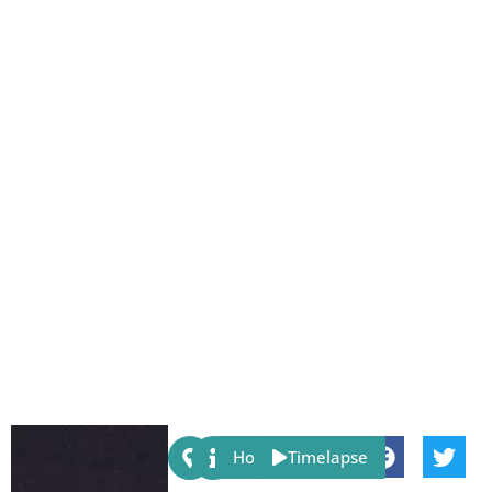
Share:
Host
Timelapse