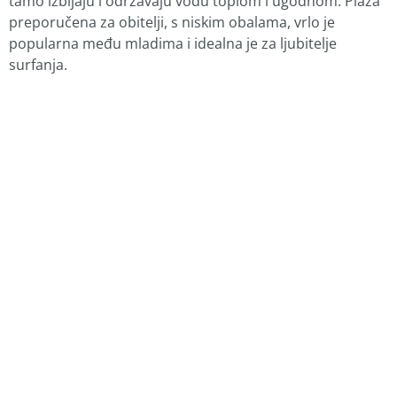
tamo izbijaju i održavaju vodu toplom i ugodnom. Plaža
preporučena za obitelji, s niskim obalama, vrlo je
popularna među mladima i idealna je za ljubitelje
surfanja.