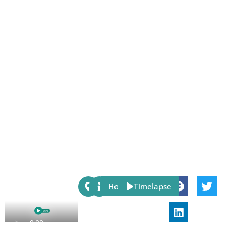
Share:
Host
Timelapse