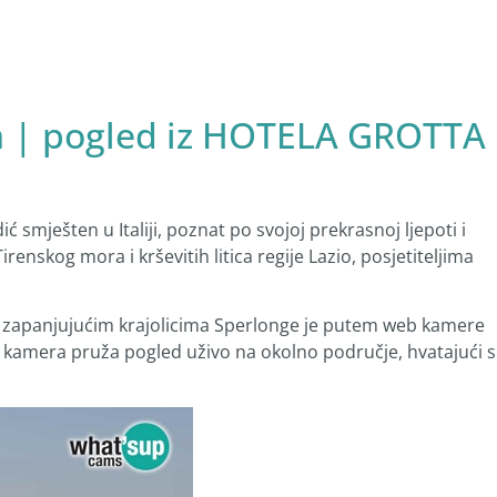
| pogled iz HOTELA GROTTA
dić smješten u Italiji, poznat po svojoj prekrasnoj ljepoti i
enskog mora i krševitih litica regije Lazio, posjetiteljima
enje zapanjujućim krajolicima Sperlonge je putem web kamere
kamera pruža pogled uživo na okolno područje, hvatajući s