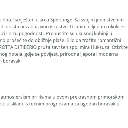
i hotel smješten u srcu Sperlonge. Sa svojim jedinstvenim
udi doista nezaboravno iskustvo. Uronite u ljepotu okolice i
zi i nizu pogodnosti. Prepustite se ukusnoj kuhinji u
no prošećite do obližnje plaže. Bilo da tražite romantični
GROTTA DI TIBERIO pruža savršen spoj mira i luksuza. Otkrijte
og hotela, gdje se povijest, prirodna ljepota i moderna
n boravak.
o atmosferskim prilikama u ovom prekrasnom primorskom
vnosti u skladu s točnim prognozama za ugodan boravak u