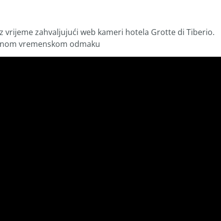
 vrijeme zahvaljujući web kameri hotela Grotte di Tiberio.
ativnom vremenskom odmaku