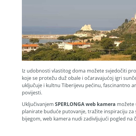
Iz udobnosti vlastitog doma možete svjedočiti p
koje se protežu duž obale i očaravajućoj igri sun
uključuje i kultnu Tiberijevu pećinu, fascinantno 
povijesti.
Uključivanjem
SPERLONGA web kamera
možete ur
planirate buduće putovanje, tražite inspiraciju za 
bijegom, web kamera nudi zadivljujući pogled na 