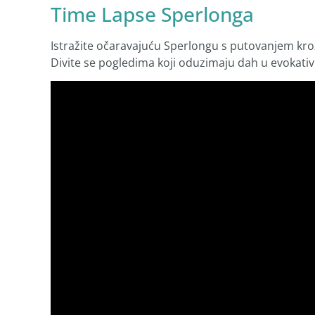
Time Lapse Sperlonga
Istražite očaravajuću Sperlongu s putovanjem kroz
Divite se pogledima koji oduzimaju dah u evok