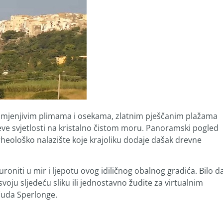
romjenjivim plimama i osekama, zlatnim pješčanim plažama
čeve svjetlosti na kristalno čistom moru. Panoramski pogled
arheološko nalazište koje krajoliku dodaje dašak drevne
oniti u mir i ljepotu ovog idiličnog obalnog gradića. Bilo d
svoju sljedeću sliku ili jednostavno žudite za virtualnim
čuda Sperlonge.