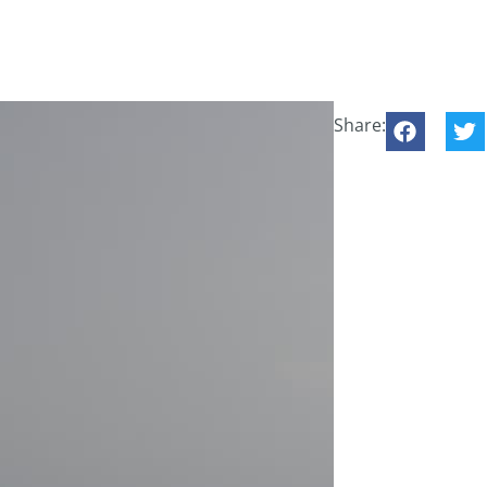
Share: