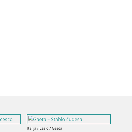
Italija / Lazio / Gaeta
Italija /