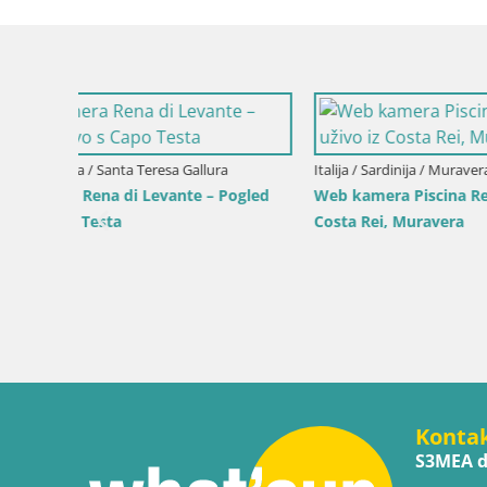
Italija / Sardinija / Muravera
ogled
Web kamera Piscina Rei – Pogled uživo iz
Costa Rei, Muravera
Italija / Sici
Web kamer
Duotone P
Konta
S3MEA d