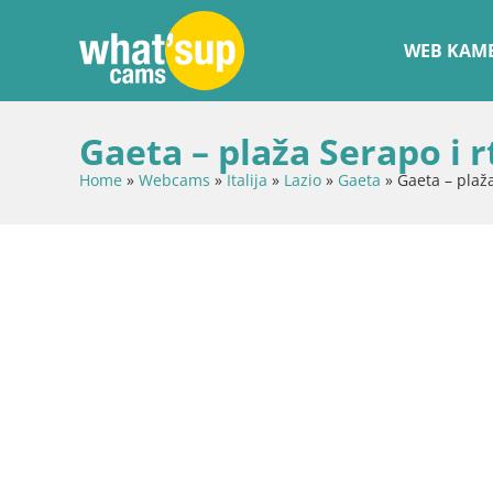
WEB KAME
Gaeta – plaža Serapo i 
Home
»
Webcams
»
Italija
»
Lazio
»
Gaeta
»
Gaeta – plaža