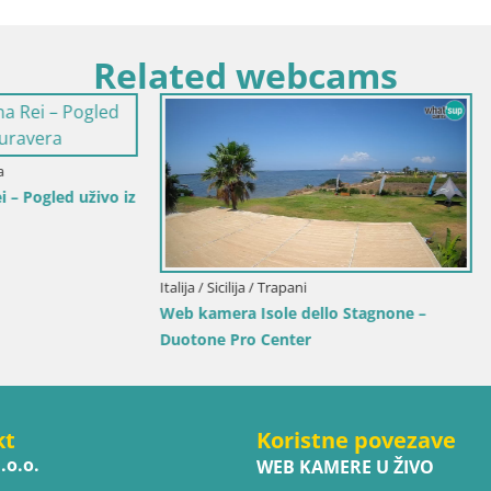
Related webcams
Italija / Sardinija / Golfo Aranci
Web kamera Terza Spiaggia Gol
– Pogled uživo na plažu
lija / Trapani
a Isole dello Stagnone –
ro Center
kt
Koristne povezave
.o.o.
WEB KAMERE U ŽIVO