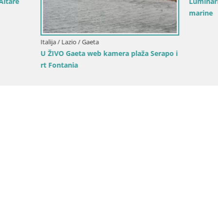
Luminarie di Gaeta: Tra Coralli 
marine
io / Gaeta
eta web kamera plaža Serapo i
a