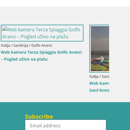
fo Aranci
Italija /
Italija / Sardinija / Sant'Anna Arresi
Web ka
Web kamera Porto Pino – Pogled uživo iz
plažu S
Sant’Anna Arresija
Subscribe