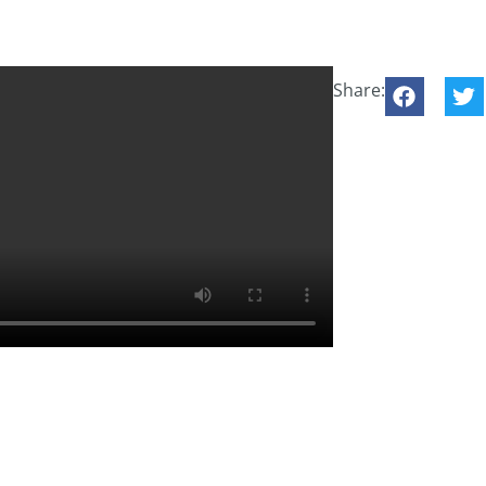
Share: