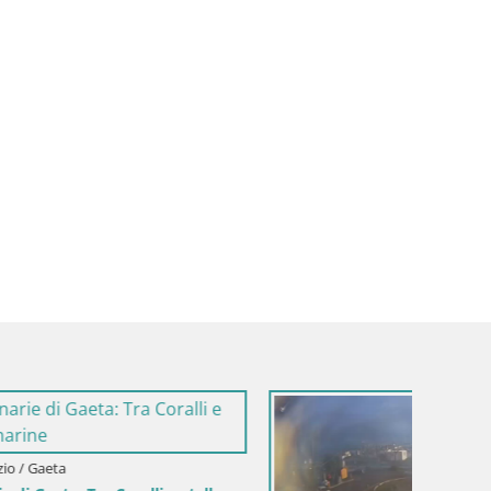
Italija /
Gaeta –