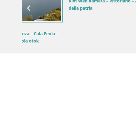
Rim Web kamera – Vittoriano – Altare
della patria
Italija / Laz
U ŽIVO Ga
eola –
rt Fontani