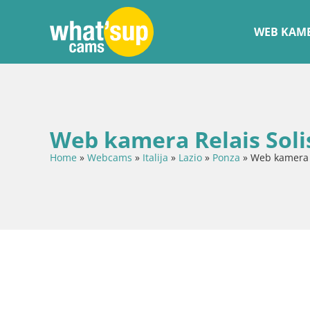
WEB KAME
Web kamera Relais Soli
Home
»
Webcams
»
Italija
»
Lazio
»
Ponza
»
Web kamera R