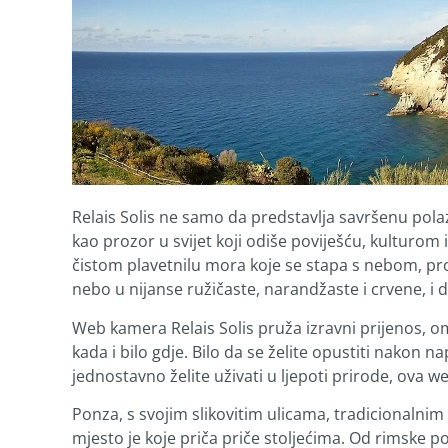
Relais Solis ne samo da predstavlja savršenu polaz
kao prozor u svijet koji odiše poviješću, kulturo
čistom plavetnilu mora koje se stapa s nebom, pro
nebo u nijanse ružičaste, narandžaste i crvene, i
Web kamera Relais Solis pruža izravni prijenos, 
kada i bilo gdje. Bilo da se želite opustiti nakon n
jednostavno želite uživati u ljepoti prirode, ova we
Ponza, s svojim slikovitim ulicama, tradicionalni
mjesto je koje priča priče stoljećima. Od rimske po