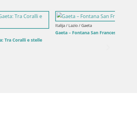
Italija / Lazio / Gaeta
Italija /
Gaeta – Stablo čudesa
Gaeta –