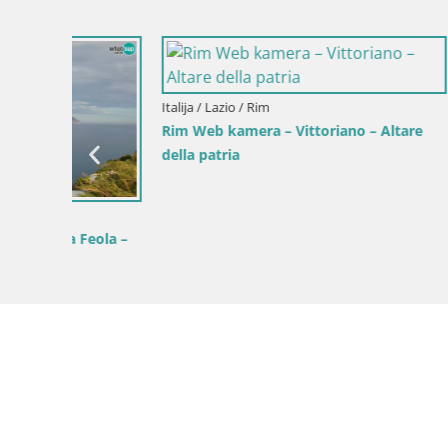
Italija / Laz
tare
Luminarie 
marine
Italija / Lazio / Gaeta
U ŽIVO Gaeta web kamera plaža Serapo i
rt Fontania