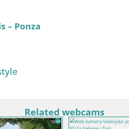
is – Ponza
style
Related webcams