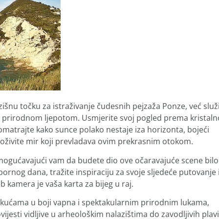
išnu točku za istraživanje čudesnih pejzaža Ponze, već služi
m i prirodnom ljepotom. Usmjerite svoj pogled prema kristaln
matrajte kako sunce polako nestaje iza horizonta, bojeći
 doživite mir koji prevladava ovim prekrasnim otokom.
omogućavajući vam da budete dio ove očaravajuće scene bilo
apornog dana, tražite inspiraciju za svoje sljedeće putovanje i
b kamera je vaša karta za bijeg u raj.
m kućama u boji vapna i spektakularnim prirodnim lukama,
vijesti vidljive u arheološkim nalazištima do zavodljivih plav