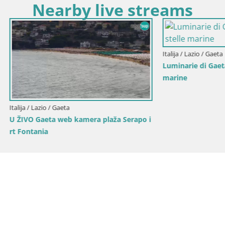
Nearby live streams
Italija / Lazio / Gaeta
Gaeta – Fontana San Francesco
io / Gaeta
di Gaeta: Tra Coralli e stelle