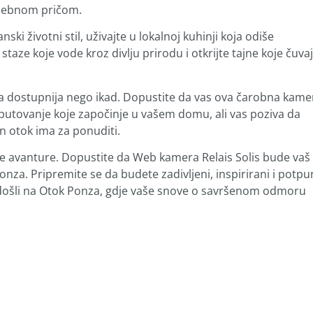
posebnom pričom.
ski životni stil, uživajte u lokalnoj kuhinji koja odiše
taze koje vode kroz divlju prirodu i otkrijte tajne koje čuva
ada dostupnija nego ikad. Dopustite da vas ova čarobna kame
, putovanje koje započinje u vašem domu, ali vas poziva da
an otok ima za ponuditi.
ne avanture. Dopustite da Web kamera Relais Solis bude vaš
nza. Pripremite se da budete zadivljeni, inspirirani i potp
o došli na Otok Ponza, gdje vaše snove o savršenom odmoru