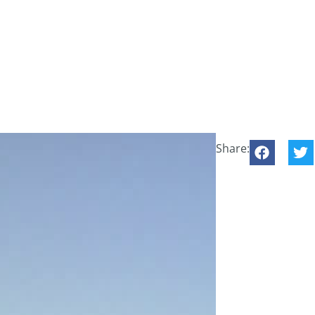
Share: