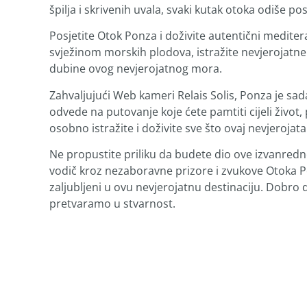
špilja i skrivenih uvala, svaki kutak otoka odiše 
Posjetite Otok Ponza i doživite autentični mediteran
svježinom morskih plodova, istražite nevjerojatne s
dubine ovog nevjerojatnog mora.
Zahvaljujući Web kameri Relais Solis, Ponza je s
odvede na putovanje koje ćete pamtiti cijeli život
osobno istražite i doživite sve što ovaj nevjerojat
Ne propustite priliku da budete dio ove izvanred
vodič kroz nezaboravne prizore i zvukove Otoka Po
zaljubljeni u ovu nevjerojatnu destinaciju. Dobr
pretvaramo u stvarnost.