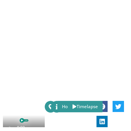
Share:
Host
Timelapse