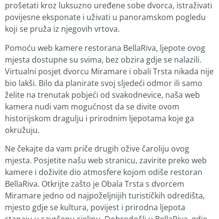
prošetati kroz luksuzno uređene sobe dvorca, istraživati
povijesne eksponate i uživati u panoramskom pogledu
koji se pruža iz njegovih vrtova.
Pomoću web kamere restorana BellaRiva, ljepote ovog
mjesta dostupne su svima, bez obzira gdje se nalazili.
Virtualni posjet dvorcu Miramare i obali Trsta nikada nije
bio lakši. Bilo da planirate svoj sljedeći odmor ili samo
želite na trenutak pobjeći od svakodnevice, naša web
kamera nudi vam mogućnost da se divite ovom
historijskom dragulju i prirodnim ljepotama koje ga
okružuju.
Ne čekajte da vam priče drugih ožive čaroliju ovog
mjesta. Posjetite našu web stranicu, zavirite preko web
kamere i doživite dio atmosfere kojom odiše restoran
BellaRiva. Otkrijte zašto je Obala Trsta s dvorcem
Miramare jedno od najpoželjnijih turističkih odredišta,
mjesto gdje se kultura, povijest i prirodna ljepota
stapaju u savršenu cjelinu. Dobrodošli u BellaRiva, gdje