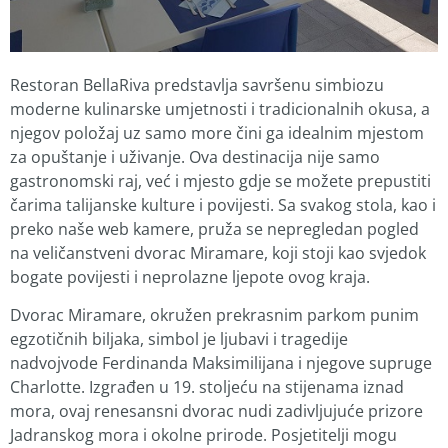
Restoran BellaRiva predstavlja savršenu simbiozu
moderne kulinarske umjetnosti i tradicionalnih okusa, a
njegov položaj uz samo more čini ga idealnim mjestom
za opuštanje i uživanje. Ova destinacija nije samo
gastronomski raj, već i mjesto gdje se možete prepustiti
čarima talijanske kulture i povijesti. Sa svakog stola, kao i
preko naše web kamere, pruža se nepregledan pogled
na veličanstveni dvorac Miramare, koji stoji kao svjedok
bogate povijesti i neprolazne ljepote ovog kraja.
Dvorac Miramare, okružen prekrasnim parkom punim
egzotičnih biljaka, simbol je ljubavi i tragedije
nadvojvode Ferdinanda Maksimilijana i njegove supruge
Charlotte. Izgrađen u 19. stoljeću na stijenama iznad
mora, ovaj renesansni dvorac nudi zadivljujuće prizore
Jadranskog mora i okolne prirode. Posjetitelji mogu