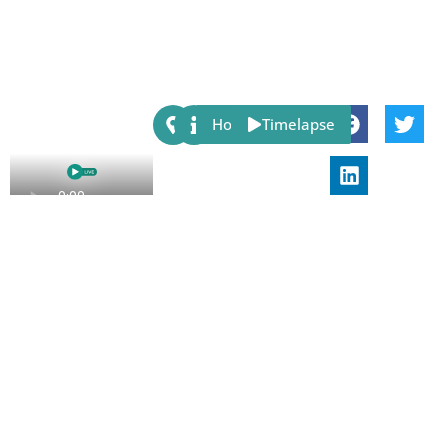
Share:
Host
Timelapse