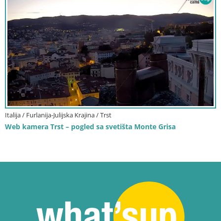
Italija / Furlanija-Julijska Krajina / Trst
Web kamera Trst – pogled sa svetišta Monte Grisa