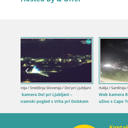
Slovenija / Savinjska / Velenje
Hrvatska / 
ika i
Web kamera Velenjsko jezero – Plaža
Web kamer
Velenje uživo
luku i svje
Konta