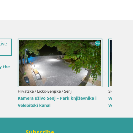
Hrvatska / Ličko-Senjska / Senj
Italija /
Web kamera Senj luka – Lukobran i
Web ka
svjetionik uživo
plažu S
– Pogled s
Subscribe