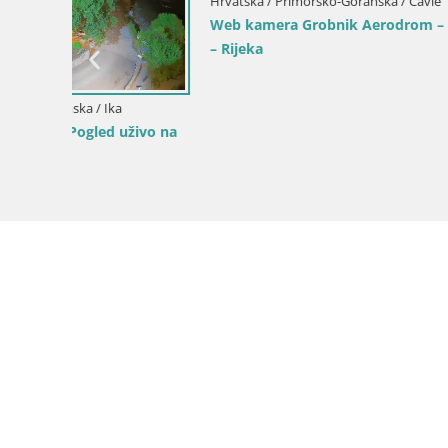
Hrvatska / Primorsko-Goranska / Fužine
Web kamera uživo Sanjkalište Fužine –
Hrvatska
Hrvatska / 
ošinj
Web kamer
te
Pogled uži
ke