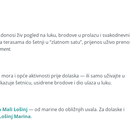
donosi živ pogled na luku, brodove u prolazu i svakodnevni
a terasama do šetnji u “zlatnom satu”, prijenos uživo preno
tment.
a mora i opće aktivnosti prije dolaska — ili samo uživajte u
rikazuje šetnicu, usidrene brodove i dio ulaza u luku.
 Mali Lošinj
— od marine do obližnjih uvala. Za dolaske i
Lošinj Marina
.