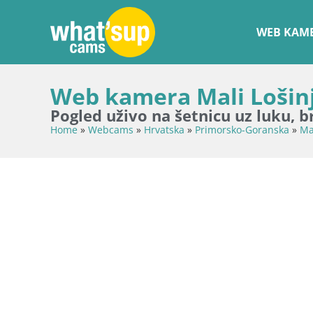
WEB KAME
Web kamera Mali Lošinj
Pogled uživo na šetnicu uz luku, b
Home
»
Webcams
»
Hrvatska
»
Primorsko-Goranska
»
Ma