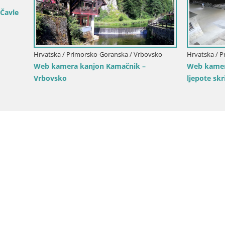
Hrvatska / Primorsko-Goranska / Op
Primorsko-Goranska / Opatija
Web kamera Opatija Slatina – 
a Volosko marina Mul –
uživo iz Hotela Palace Bellevue
vo na luku | Opatija