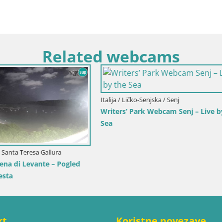
Related webcams
Primorsko-Goranska / Ika
Italija / Trentino-Južni Tirol / Toblach
a luka Ika – Pogled uživo na
Web kamera Toblach Dolomiti 
tla Opatije
Hotela Rosengarten
kt
Koristne povezave