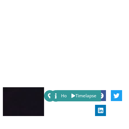
Share:
Host
Timelapse