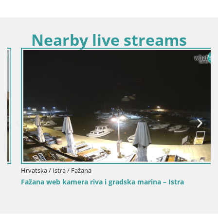
Nearby live streams
Hrvatska / Istra / Fažana
Fažana web kamera riva i gradska marina – Istra