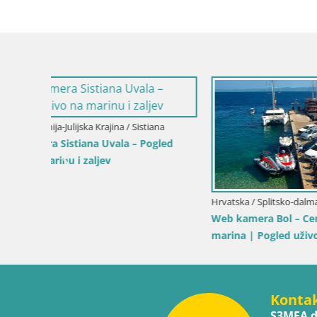
Hrvatska / Ličko-Senjska / Prizna
Web kamera trajektna luka Prizna –
prema otoku Pag
Hrvatska / 
ivo na
Web kamer
Korčulu u
Konta
S3MEA d