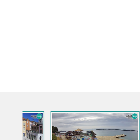
Hrvatska / Istra / Mošćenička Draga
Hrvatska / I