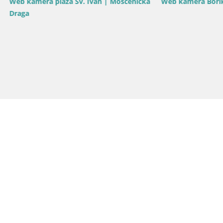
a Borik plaža Rovinj – Istra
Hrvatska / Istra / Bale
Bale Trg La Musa web kamera –