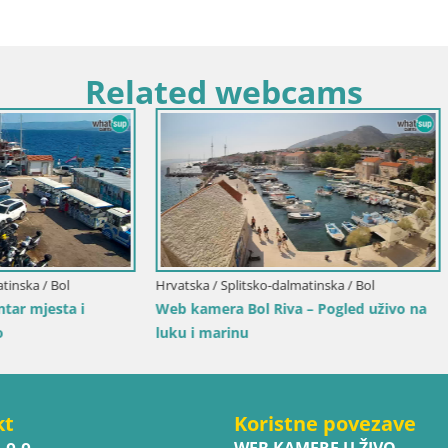
Related webcams
Hrvatska / Istra / Novigrad
Novigrad | Porporela marina
Dubrovačko-Neretvanska / Orebić
a Orebić Riva – Trajekt za
živo
kt
Koristne povezave
.o.o.