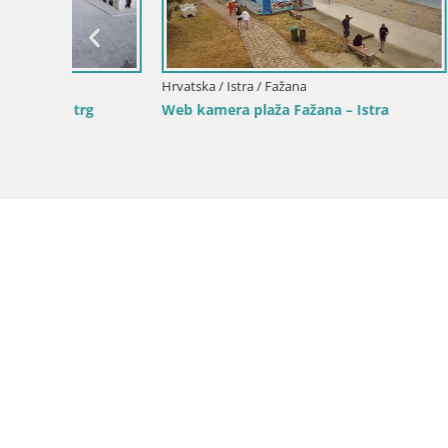
Web kamera plaža Sv. Ivan | Mošćenička
Web kamer
Draga