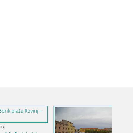
Hrvatska / Istra / Fažana