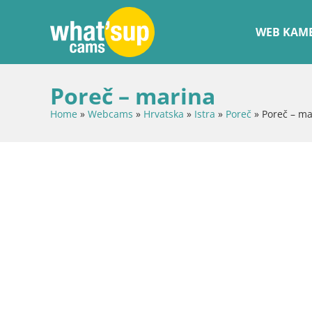
WEB KAME
Poreč – marina
Home
»
Webcams
»
Hrvatska
»
Istra
»
Poreč
»
Poreč – ma