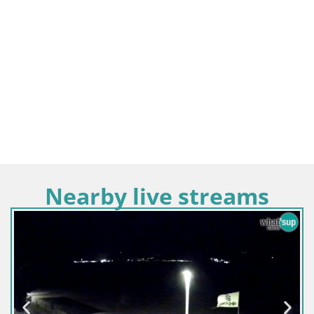
Nearby live streams
Hrvatska / Dubrovačko-Neretvanska / Dubrovnik
Kamera uživo Dubrovnik – Placa / Štradun