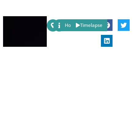
Share:
Host
Timelapse