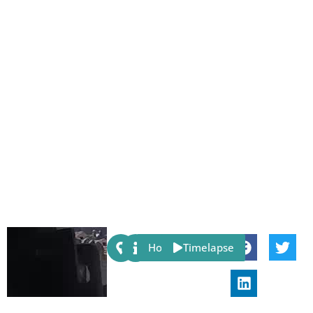
Share:
Host
Timelapse