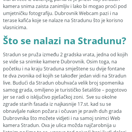
kamera snima zaista zanimljiv i lako bi mogao proći pod
umjetničku fotografiju. Dubrovnik Webcam pazi i na
terase kafića koje se nalaze na Stradunu što je korisno
vlasnicima.
Što se nalazi na Stradunu?
Stradun se pruža između 2 gradska vrata, jedna od kojih
se vide sa snimke kamere Dubrovnik. Osim toga, na
početku i na kraju Straduna smještene su dvije fontane
te dva zvonika od kojih se također jedan vidi na Stradun
live. Budući da Stradun obuhvaća velik broj spomenika
samog grada, omiljeno je turističko šetalište – pogotovo
jer se radi o isključivo pješačkoj zoni. Sve su okolne
zgrade starih fasada iz najkasnije 17.st. kad su se
obnavljale nakon požara i očuvan je pravih duh grada
Dubrovnika što možete vidjeti i na samoj snimci Web
kamera Stradun. Ova je ulica možda najčarobnija u