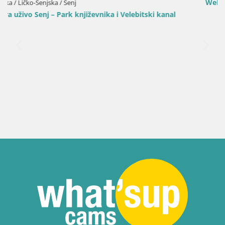
Web kamera Velenjsko jezero – Plaža Velenje uživo