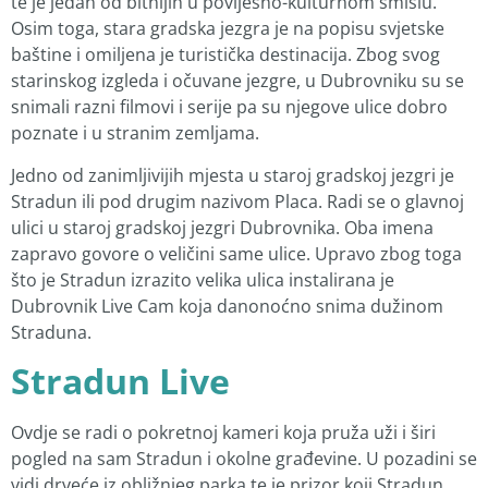
te je jedan od bitnijih u povijesno-kulturnom smislu.
Osim toga, stara gradska jezgra je na popisu svjetske
baštine i omiljena je turistička destinacija. Zbog svog
starinskog izgleda i očuvane jezgre, u Dubrovniku su se
snimali razni filmovi i serije pa su njegove ulice dobro
poznate i u stranim zemljama.
Jedno od zanimljivijih mjesta u staroj gradskoj jezgri je
Stradun ili pod drugim nazivom Placa. Radi se o glavnoj
ulici u staroj gradskoj jezgri Dubrovnika. Oba imena
zapravo govore o veličini same ulice. Upravo zbog toga
što je Stradun izrazito velika ulica instalirana je
Dubrovnik Live Cam koja danonoćno snima dužinom
Straduna.
Stradun Live
Ovdje se radi o pokretnoj kameri koja pruža uži i širi
pogled na sam Stradun i okolne građevine. U pozadini se
vidi drveće iz obližnjeg parka te je prizor koji Stradun