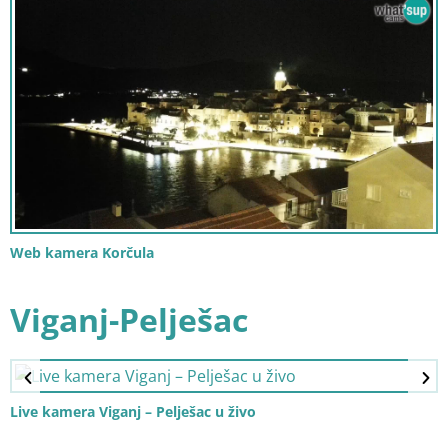
Web kamera Korčula
Viganj-Pelješac
Live kamera Viganj – Pelješac u živo