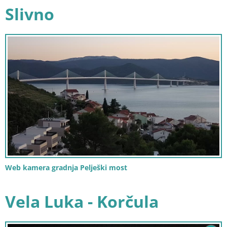
Slivno
Web kamera gradnja Pelješki most
Vela Luka - Korčula