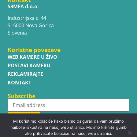
S3MEA d.o.o.
Industrijska c. 44
SI-5000 Nova Gorica
Slovenia
Koristne povezave
WEB KAMERE U ŽIVO
POSTAVI KAMERU
REKLAMIRAJTE
KONTAKT
Subscribe
Subscribe
Mi koristimo kolačiće kako bismo osigurali da vam pružimo
najbolje iskustvo na našoj web stranici. Molimo kliknite gumb
ako prihvaćate kolačiće na našoj web stranici.