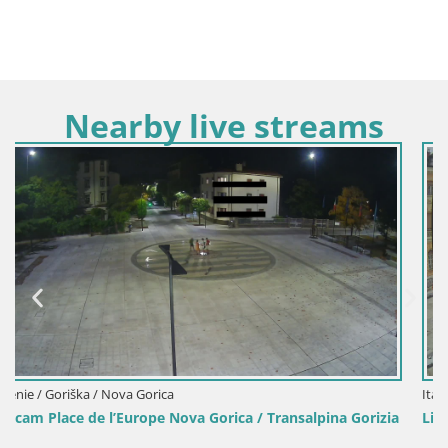
Nearby live streams
Italie / Frioul-Vénétie julienne / Gorizia
 Gorizia
Livecam Transalpina / Place Europe – Nova Gorica | G