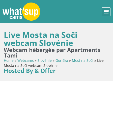
Live Mosta na Soči
webcam Slovénie
Webcam hébergée par Apartments
Tami
Home
»
Webcams
»
Slovénie
»
Goriška
»
Most na Soči
»
Live
Mosta na Soči webcam Slovénie
Hosted By & Offer