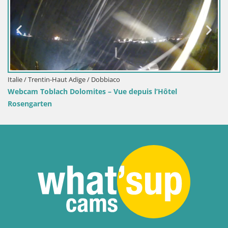
l’Hôtel