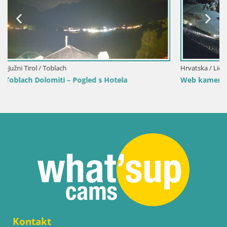
Hrvatska / Ličko-Senjska / Senj
Web kamera Senj luka – Lukobran i svjetionik uživ
Kontakt