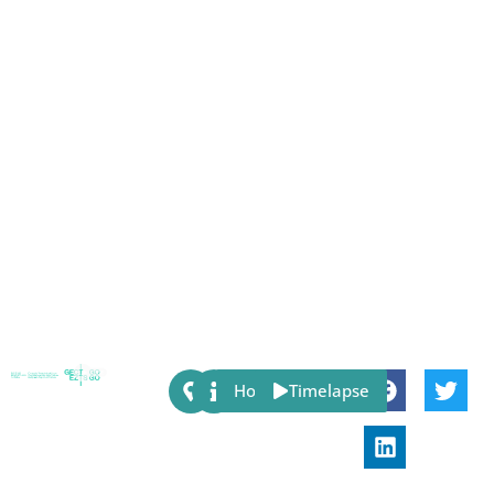
Share:
Host
Timelapse