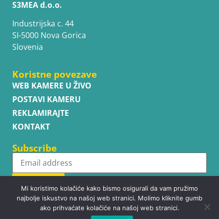
S3MEA d.o.o.
Industrijska c. 44
SI-5000 Nova Gorica
Slovenia
Koristne povezave
WEB KAMERE U ŽIVO
POSTAVI KAMERU
REKLAMIRAJTE
KONTAKT
Subscribe
Subscribe
Mi koristimo kolačiće kako bismo osigurali da vam pružimo
najbolje iskustvo na našoj web stranici. Molimo kliknite gumb
ako prihvaćate kolačiće na našoj web stranici.