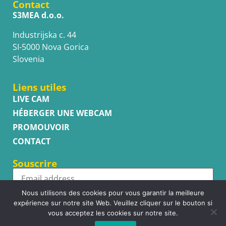
Contact
S3MEA d.o.o.
Industrijska c. 44
SI-5000 Nova Gorica
Slovenia
Liens utiles
LIVE CAM
HÉBERGER UNE WEBCAM
PROMOUVOIR
CONTACT
Souscrire
Nous utilisons des cookies pour vous garantir la meilleure
Subscribe
expérience sur notre site Web. Veuillez cliquer sur le bouton si
vous acceptez les cookies sur notre site.