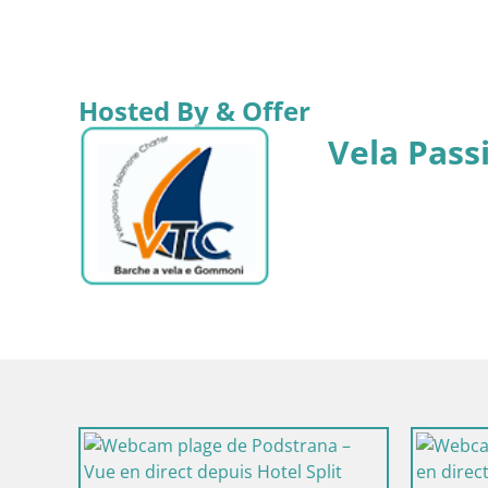
Hosted By & Offer
Vela Pass