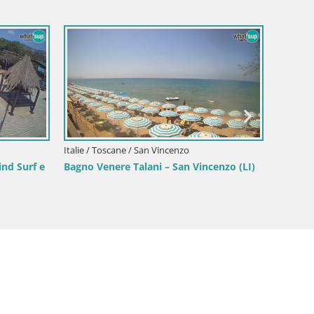
Italie / Toscane / Florence
Webcam Florece – Ponte Vecchio – Point
Vieux
Italie / 
Talamo
– Endro
Windsur