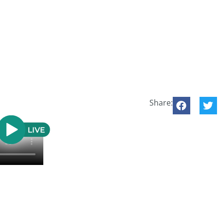
Share: