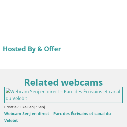
Hosted By & Offer
Related webcams
Slovénie / Savinjska / Velenje
s Écrivains et canal du
Webcam lac de Velenje – Vue en d