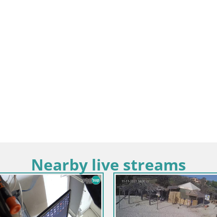
Nearby live streams
Italija / Toskana / Orbetello