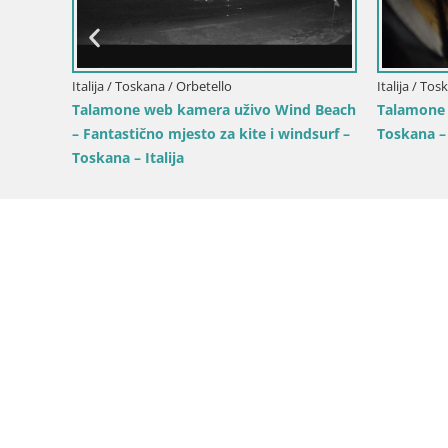
Oaza Conca del Merizzo Conca –
Lunigiana – Massa Carrara
Italija /
enzo (LI)
Talamo
surf