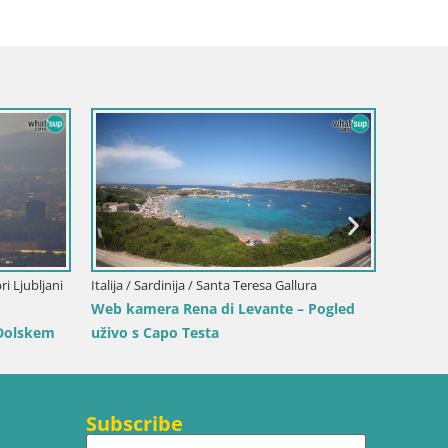
a / Senj
 Park književnika i
Slovenija / Savinjska / Velenje
Web kamera Velenjsko jezero – Plaža
Velenje uživo
Subscribe