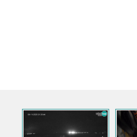
Italija / Toskana / Villafranca in Lunigiana