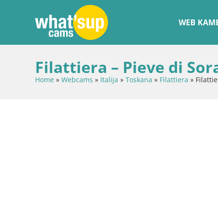
WEB KAME
Filattiera – Pieve di So
Home
»
Webcams
»
Italija
»
Toskana
»
Filattiera
»
Filatti