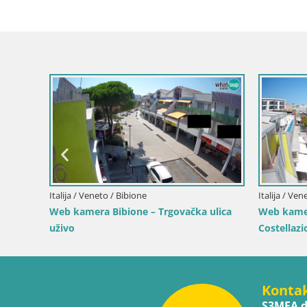
Hrvatska / Istra / Mošćenička Draga
Web kamera centar Mošćeničke Drage –
Pogled uživo
Teresa Gallura
evante – Pogled
Konta
S3MEA d