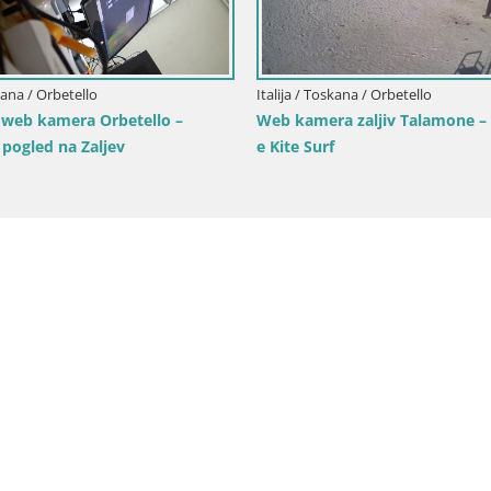
Web kamera Talamone – Ro
Aldobrandesca
 Toskana / Orbetello
ne webcam – Hibiscus Escola de