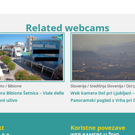
Related webcams
Italija / Ličko-Senjska / Senj
Hrvatska / Ličko-Senjsk
Writers’ Park Webcam Senj – Live by the
Kamera uživo Senj –
Sea
Velebitski kanal
kt
Koristne povezave
.o.o.