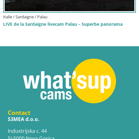
Italie / Sardaigne / Palau
LIVE de la Sardaigne livecam Palau – Superbe panorama
Contact
S3MEA d.o.o.
Industrijska c. 44
SI-5000 Nova Gorica