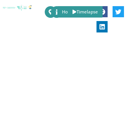
Share:
Host
Timelapse