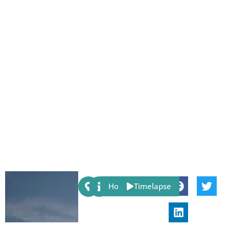
Share:
Host
Timelapse