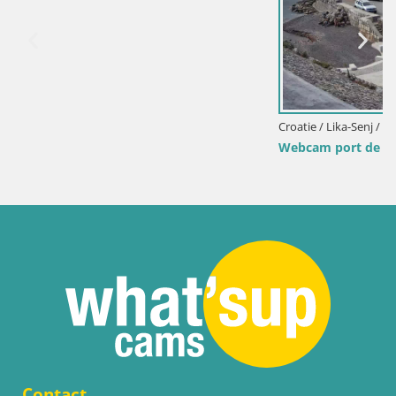
Croatie / Lika-Senj / Senj
Webcam port de Senj – Vue sur la jetée et le phar
Contact