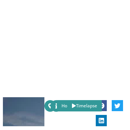
Share:
Host
Timelapse