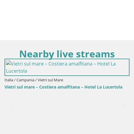
Nearby live streams
Italia / Campania / Vietri sul Mare
Vietri sul mare – Costiera amalfitana – Hotel La Lucertola