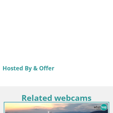
Hosted By & Offer
Related webcams