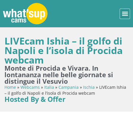
LIVEcam Ishia – il golfo di
Napoli e l’isola di Procida
webcam
Monte di Procida e Vivara. In
lontananza nelle belle giornate si
distingue il Vesuvio
Home
»
Webcams
»
Italia
»
Campania
»
Ischia
»
LIVEcam Ishia
– il golfo di Napoli e l’isola di Procida webcam
Hosted By & Offer