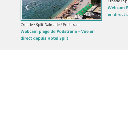
Webcam Bol Zlatni Rat – V
depuis l’île de Brač
e / Split-Dalmatie / Bol
m plage Potočine Bol – Vue en
t sur Borak Beach, île de Brač