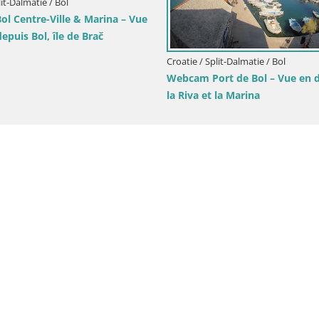
ue en direct
We
di
Croatie / Split-Dalmatie / Brač
Webcam Sutivan Panorama – Vue en
direct depuis l’île de Brač