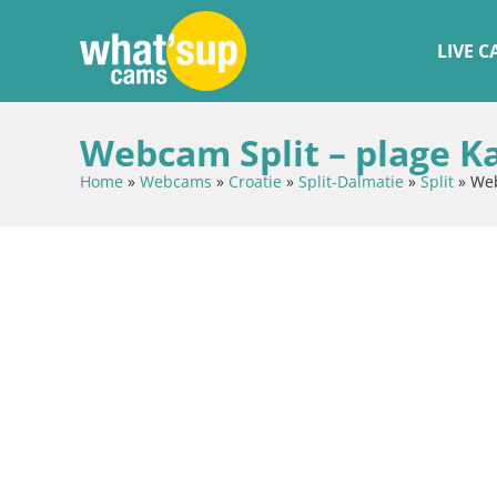
LIVE 
Webcam Split – plage K
Home
»
Webcams
»
Croatie
»
Split-Dalmatie
»
Split
»
Web