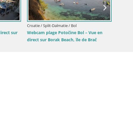
bcam Plage Lučica Brela – Vue en
rect sur la côte adriatique
Croatie / Split-Dalmatie / Si
Sinj centre-ville