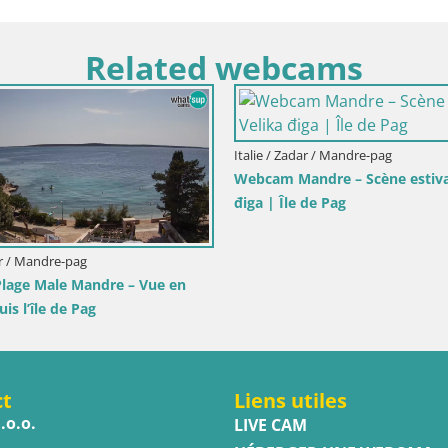
Related webcams
Italie / Sicile / Trapan
Webcam Isole del
Pro Center
Italie / Sardaigne / Muravera
Webcam Piscina Rei – Vue en direct
depuis Costa Rei, Muravera
ct
Liens utiles
.o.o.
LIVE CAM