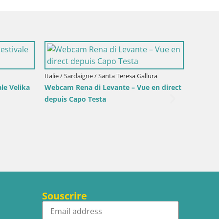
i
lo Stagnone – Duotone
Italie / Sardaigne / Golfo Aranci
Webcam Terza Spiaggia Golfo Aranci –
Vue en direct de la plage
Souscrire