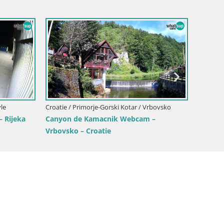
Croatie / Primorje-Gorski Kotar / Opat
morje-Gorski Kotar / Opatija
Webcam Opatija Slatina – Vue e
ina Volosko – Vue en direct
depuis l’Hôtel Palace Bellevue
l | Opatija