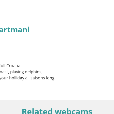
partmani
ull Croatia.
oast, playing delphins,….
our holliday all saisons long.
Related webcams