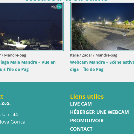
en direct
a
Italie / Sicile / Trapani
Ita
Webcam Isole dello Stagnone – Duotone
We
Pro Center
Vu
ct
Liens utiles
.o.o.
LIVE CAM
HÉBERGER UNE WEBCAM
ska c. 44
PROMOUVOIR
Nova Gorica
CONTACT