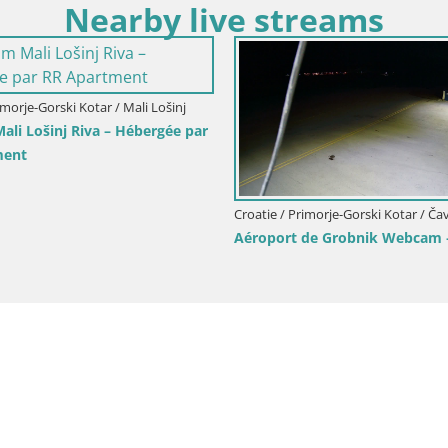
Nearby live streams
Croatie / Pri
šinj
Croatie / Primorje-Gorski Kotar / Fužine
Webcam Mar
la
Webcam en direct Piste de luge de
du port Mu
e
Fužine – Croatie