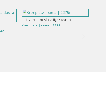
Italia / Trentino-Alto Adige / Brunico
Kronplatz | cima | 2275m
ora –
Italia / 
Mühlba
Hotel M