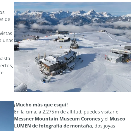
los
es de
vistas
a unas
hasta
ertos,
te
¡Mucho más que esquí!
En la cima, a 2.275 m de altitud, puedes visitar el
Messner Mountain Museum Corones
y el
Museo
LUMEN de fotografía de montaña
, dos joyas